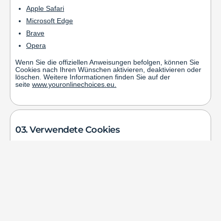
Apple Safari
Microsoft Edge
Brave
Opera
Wenn Sie die offiziellen Anweisungen befolgen, können Sie
Cookies nach Ihren Wünschen aktivieren, deaktivieren oder
löschen. Weitere Informationen finden Sie auf der
seite
www.youronlinechoices.eu
.
03. Verwendete Cookies
Die Verwendung von Cookies durch den Verantwortlichen
dieser Website, Opticon Data Solutions S.r.l., P.zza
Risorgimento 7, Mailand (MI), vertreten durch den
derzeitigen gesetzlichen Vertreter, erreichbar unter der
folgenden E-Mail-Adresse:
info@opticondatasolutions.com
,
erfolgt im Rahmen der entsprechenden
Datenschutzerklärung
.
Der Verantwortliche hat gemäß den Artikeln 37, 38 und 39
der DSGVO einen Datenschutzbeauftragten (DSB/DPO –
Data Protection Officer) benannt. Der DPO ist unter der oben