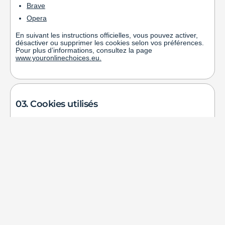
Brave
Opera
En suivant les instructions officielles, vous pouvez activer,
désactiver ou supprimer les cookies selon vos préférences.
Pour plus d’informations, consultez la page
www.youronlinechoices.eu
.
03. Cookies utilisés
L’utilisation de cookies par le responsable du traitement de
ce site web, Opticon Data Solutions S.r.l., P.zza Risorgimento
7, Milan (MI), représentée par son représentant légal pro
tempore, joignable à l’adresse e-mail suivante :
info@opticondatasolutions.com
, est encadrée par sa
Politique de Confidentialité
.
Le Responsable du traitement a désigné un Délégué à la
Protection des Données (DPD/DPO – Data Protection
Officer) conformément aux articles 37, 38 et 39 du RGPD.
Le DPO peut être contacté au siège du Responsable indiqué
ci-dessus ou par e-mail à l’adresse :
dpo@opticondatasolutions.com
.