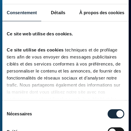
données
Consentement
Détails
À propos des cookies
Ce site web utilise des cookies.
Ce site utilise des cookies
 techniques et de profilage 
tiers afin de vous envoyer des messages publicitaires 
ciblés et des services conformes à vos préférences, de 
personnaliser le contenu et les annonces, de fournir des 
fonctionnalités de réseaux sociaux et d’analyser notre 
trafic. Nous partageons également des informations sur 
la manière dont vous utilisez notre site avec nos 
partenaires qui gèrent l’analyse web, la publicité et les 
réseaux sociaux, lesquels peuvent les combiner avec 
Sélection
d’autres informations que vous leur avez fournies ou 
Nécessaires
du
qu’ils ont collectées via votre utilisation de leurs services.
consentement